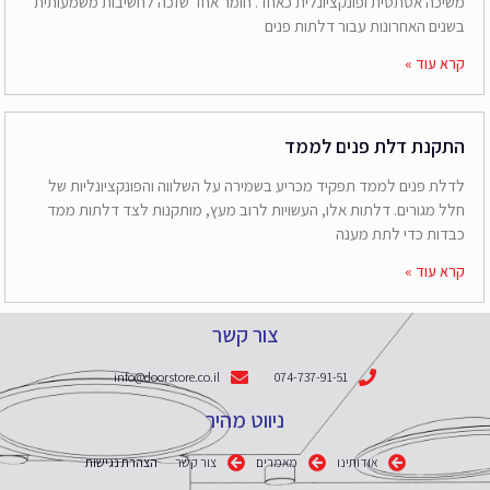
משיכה אסתטית ופונקציונלית כאחד. חומר אחד שזכה לחשיבות משמעותית
בשנים האחרונות עבור דלתות פנים
קרא עוד »
התקנת דלת פנים לממד
לדלת פנים לממד תפקיד מכריע בשמירה על השלווה והפונקציונליות של
חלל מגורים. דלתות אלו, העשויות לרוב מעץ, מותקנות לצד דלתות ממד
כבדות כדי לתת מענה
קרא עוד »
צור קשר
info@doorstore.co.il
074-737-91-51
ניווט מהיר
אודותינו
מאמרים
צור קשר
הצהרת נגישות