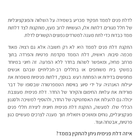
לדלת פנים לממד תפקיד מכריע בשמירה על השלווה והפונקציונליות
של חלל מגורים. דלתות אלו, העשויות לרוב מעץ, מותקנות לצד דלתות
ממד כבדות כדי לתת מענה למטרדים נפוצים הקשורים לדלת.
התקנת דלת פנים לממד היא לא רק חשובה אלא גם רצויה מאוד
מכמה סיבות. ראשית, דלת הממד מקדמת פרטיות והפרדה בתוך
מרחב מחיה, ומאפשר לשהות בחדר ללא הפרעה. זה חיוני במיוחד
במשקי בית משותפים או בחללים רב-תכליתיים שבהם אנשים
מחפשים בדידות או הפחתת רעש. בנוסף, דלתות פנימיות משפרות את
יעילות האנרגיה על ידי סיוע בוויסות הטמפרטורה שבסופו של דבר
מורידות את עלויות החימום והקירור של החדר. דלת פנימית מעוצבת
יכולה גם להעלות את האסתטיקה של החדר, ולהוסיף למשיכה ולסגנון
הכללי שלו. למעשה, התקנת דלת פנימית חיונית ליצירת חללי פנים
פונקציונליים, נוחים ומושכים ויזואלית תוך מענה לצרכים מעשיים כגון
פרטיות, אבטחה ועוד.
איזה דלת פנימית ניתן להתקין בממד?